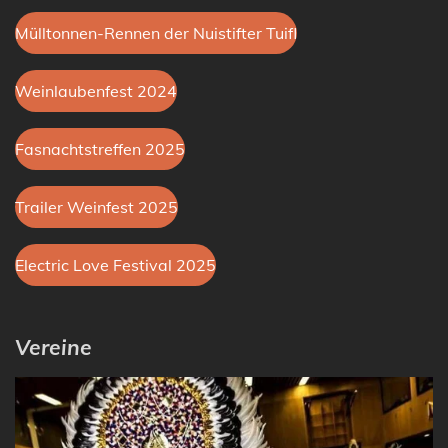
Mülltonnen-Rennen der Nuistifter Tuifl
Weinlaubenfest 2024
Fasnachtstreffen 2025
Trailer Weinfest 2025
Electric Love Festival 2025
Vereine